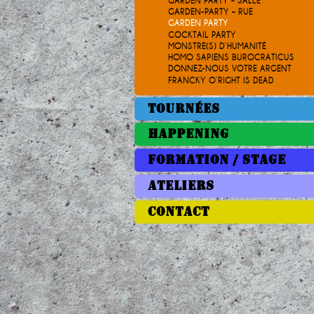
GARDEN PARTY – SALLE
GARDEN-PARTY – RUE
GARDEN PARTY
COCKTAIL PARTY
MONSTRE(S) D’HUMANITÉ
HOMO SAPIENS BUROCRATICUS
DONNEZ-NOUS VOTRE ARGENT
FRANCKY O’RIGHT IS DEAD
TOURNÉES
HAPPENING
FORMATION / STAGE
ATELIERS
CONTACT