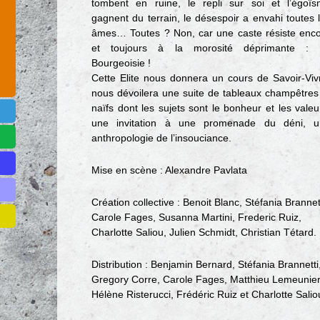
tombent en ruine, le repli sur soi et l’égoï
gagnent du terrain, le désespoir a envahi toutes 
âmes… Toutes ? Non, car une caste résiste enc
et toujours à la morosité déprimante : 
Bourgeoisie !
Cette Elite nous donnera un cours de Savoir-Viv
nous dévoilera une suite de tableaux champêtres
naïfs dont les sujets sont le bonheur et les valeu
une invitation à une promenade du déni, u
anthropologie de l’insouciance.
Mise en scène : Alexandre Pavlata
Création collective : Benoit Blanc, Stéfania Brannett
Carole Fages, Susanna Martini, Frederic Ruiz,
Charlotte Saliou, Julien Schmidt, Christian Tétard.
Distribution : Benjamin Bernard, Stéfania Brannetti
Gregory Corre, Carole Fages, Matthieu Lemeunier
Hélène Risterucci, Frédéric Ruiz et Charlotte Salio