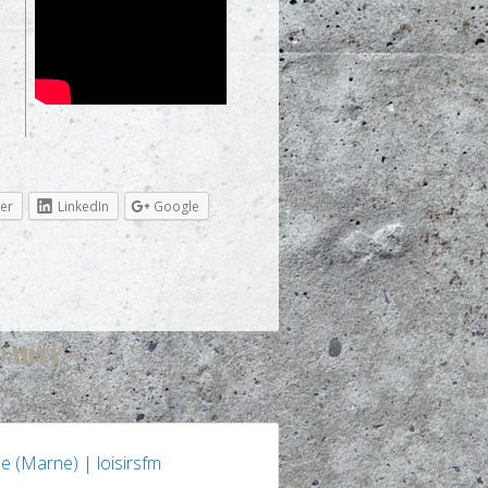
ter
LinkedIn
Google
PARTY
»
e (Marne) | loisirsfm