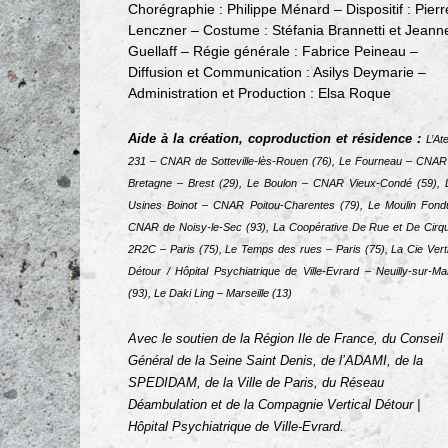
Chorégraphie : Philippe Ménard – Dispositif : Pierr
Lenczner – Costume : Stéfania Brannetti et Jeann
Guellaff – Régie générale : Fabrice Peineau –
Diffusion et Communication : Asilys Deymarie –
Administration et Production : Elsa Roque
Aide à la création, coproduction et résidence :
L’Ate
231 – CNAR de Sotteville-lès-Rouen (76), Le Fourneau – CNAR
Bretagne – Brest (29), Le Boulon – CNAR Vieux-Condé (59), 
Usines Boinot – CNAR Poitou-Charentes (79), Le Moulin Fond
CNAR de Noisy-le-Sec (93), La Coopérative De Rue et De Cirqu
2R2C – Paris (75), Le Temps des rues – Paris (75), La Cie Verti
Détour / Hôpital Psychiatrique de Ville-Evrard – Neuilly-sur-Ma
(93), Le Daki Ling – Marseille (13)
Avec le soutien de la Région Ile de France, du Conseil
Général de la Seine Saint Denis, de l’ADAMI, de la
SPEDIDAM, de la Ville de Paris, du Réseau
Déambulation et de la Compagnie Vertical Détour |
Hôpital Psychiatrique de Ville-Evrard.