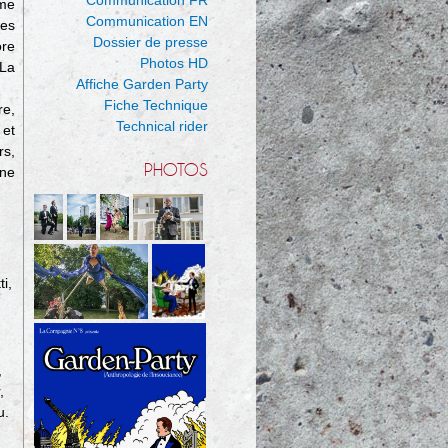
sme
Communication EN
les
Dossier de presse
ore
Photos HD
La
Affiche Garden Party
Fiche Technique
re,
Technical rider
 et
rs,
PHOTOS
ne
i,
,
,
u.