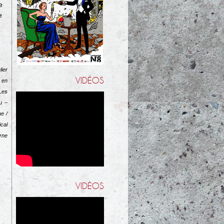
e
e
lier
VIDÉOS
 en
Les
u –
e /
cal
rne
VIDÉOS