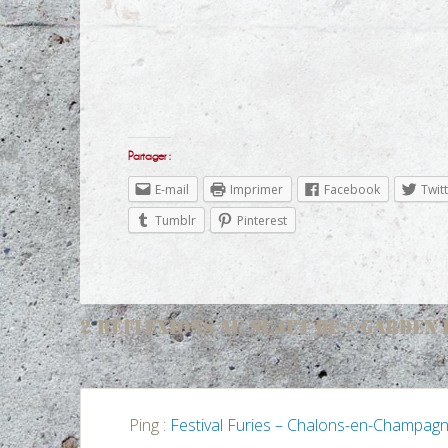
Partager :
E-mail
Imprimer
Facebook
Twit
Tumblr
Pinterest
2 RÉFLEXIONS AU SUJET DE «
GARDEN 
Ping :
Festival Furies – Chalons-en-Champagn