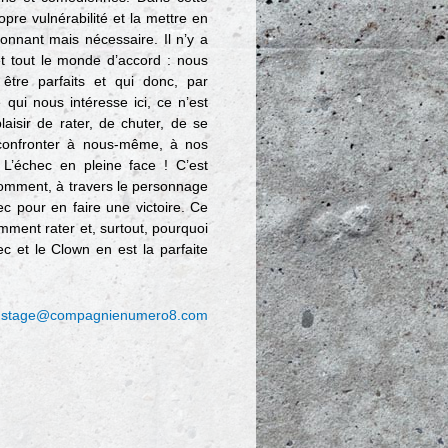
pre vulnérabilité et la mettre en
ionnant mais nécessaire. Il n’y a
et tout le monde d’accord : nous
être parfaits et qui donc, par
qui nous intéresse ici, ce n’est
laisir de rater, de chuter, de se
 confronter à nous-même, à nos
e L’échec en pleine face ! C’est
omment, à travers le personnage
c pour en faire une victoire. Ce
omment rater et, surtout, pourquoi
ec et le Clown en est la parfaite
:
stage@compagnienumero8.com