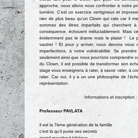
approche, nous allons nous confronter à notre pro
lumière. C’est un exercice vertigineux et impress
rien de plus beau qu’un Clown qui rate car il m
sommes des êtres imparfaits qui cherchent à 
conséquence, échouent inéluctablement. Mais ce 
évidemment pas le drame mais le plaisir !
Le p
vautrer ! Et pour y arriver, nous devons nous
imperfections, à notre vulnérabilité. Se prendr
seulement ainsi que nous pourrons comprendre c
du Clown, il est possible de transformer son éche
stage vous enseignera à rater, à savoir rater, à c
rater. Car oui, il y a un une philosophie de l’éch
représentation.
Informations et inscription 
Professeur PAVLATA
il est la 7ème génération de la famille
c’est là qu’il puise ses secrets
grand marabout tchèque