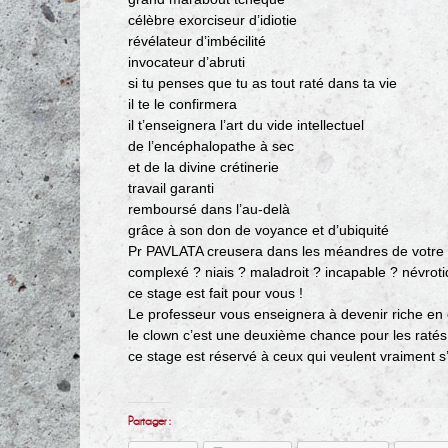
célèbre exorciseur d’idiotie
révélateur d’imbécilité
invocateur d’abruti
si tu penses que tu as tout raté dans ta vie
il te le confirmera
il t’enseignera l’art du vide intellectuel
de l’encéphalopathe à sec
et de la divine crétinerie
travail garanti
remboursé dans l’au-delà
grâce à son don de voyance et d’ubiquité
Pr PAVLATA creusera dans les méandres de votre n
complexé ? niais ? maladroit ? incapable ? névrot
ce stage est fait pour vous !
Le professeur vous enseignera à devenir riche en
le clown c’est une deuxième chance pour les ratés
ce stage est réservé à ceux qui veulent vraiment s’
Partager :