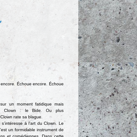
r
e encore. Échoue encore. Échoue
 sur un moment fatidique mais
du Clown : le Bide. Ou plus
 Clown rate sa blague.
 s’intéresse à l’art du Clown. Le
’est un formidable instrument de
ens et comédiennes. Dans cette