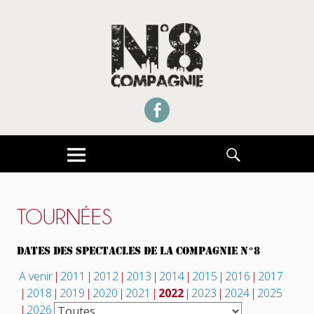
UNE COMPAGNIE THÉÂTRE DE RUE CONVENTIONNÉE DRAC ILE DE FRANCE
COMPAGNIE NUMERO 8
Facebook
MENU
RECHERCHE
TOURNÉES
DATES DES SPECTACLES DE LA COMPAGNIE N°8
A venir
2011
2012
2013
2014
2015
2016
2017
2018
2019
2020
2021
2022
2023
2024
2025
2026