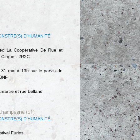
NSTRE(S) D’HUMANITÉ
ec La Coopérative De Rue et
 Cirque - 2R2C
 31 mai à 13h sur le parvis de
 BNF
tmartre et rue Belland
Champagne (51)
NSTRE(S) D’HUMANITÉ
stival Furies