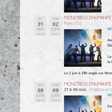
MONSTRE(S) D’HUMANITÉ
JEU
SAM
31
02
Paris (75)
MAI
JUIN
MO
2012
2012
Av
De
Le
la
Le 2 juin à 19h angle rue Mon
MONSTRE(S) D’HUMANITÉ
VEN
SAM
08
09
21 h 00 min
Châlons en 
JUIN
JUIN
MO
2012
2012
Fe