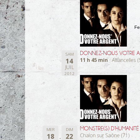
Fe
DONNEZ-NOUS VOTRE A
SAM
14
11 h 45 min
Alliancelles (
JUIL
2012
MONSTRE(S) D’HUMANITÉ
MER
DIM
18
22
Chalon sur Saône (71)