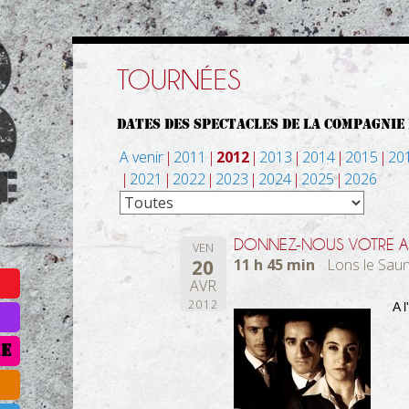
TOURNÉES
DATES DES SPECTACLES DE LA COMPAGNIE
A venir
2011
2012
2013
2014
2015
20
2021
2022
2023
2024
2025
2026
RO
DONNEZ-NOUS VOTRE A
VEN
20
11 h 45 min
Lons le Saun
AVR
2012
A 
ÉE