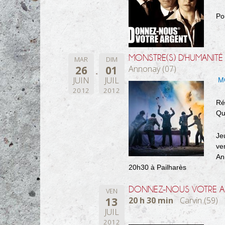
Po
MONSTRE(S) D'HUMANITÉ
MAR
DIM
26
01
Annonay (07)
JUIN
JUIL
M
2012
2012
Ré
Qu
Je
ve
An
20h30 à Pailharès
DONNEZ-NOUS VOTRE A
VEN
13
20 h 30 min
Carvin (59)
JUIL
2012