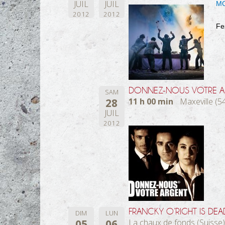
JUIL
JUIL
MO
2012
2012
Fe
DONNEZ-NOUS VOTRE A
SAM
28
11 h 00 min
Maxeville (5
JUIL
2012
FRANCKY O’RIGHT IS DEA
DIM
LUN
05
06
La chaux de fonds (Suisse)