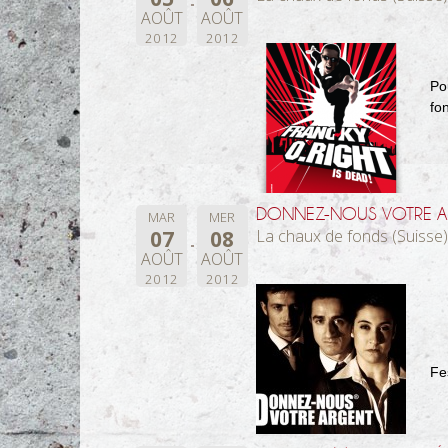
AOÛT
AOÛT
2012
2012
Po
fo
DONNEZ-NOUS VOTRE A
MAR
MER
07
08
La chaux de fonds (Suisse)
AOÛT
AOÛT
2012
2012
Fe