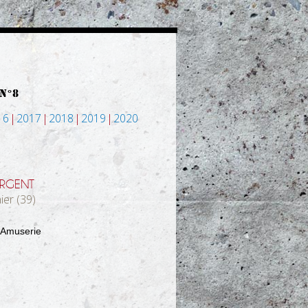
 N°8
16
2017
2018
2019
2020
RGENT
ier (39)
l'Amuserie