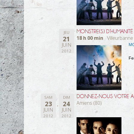
MONSTRE(S) D’HUMANITÉ
JEU
21
18 h 00 min
Villeurbanne
JUIN
MO
2012
Fe
DONNEZ-NOUS VOTRE A
SAM
DIM
23
24
Amiens (80)
JUIN
JUIN
2012
2012