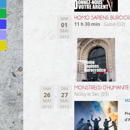
HOMO SAPIENS BUROCR
MAR
01
11 h 30 min
Guise (02)
MAI
2012
MONSTRE(S) D’HUMANITÉ
SAM
DIM
26
27
Noisy le Sec (93)
MAI
MAI
MO
2012
2012
Pr
d'A