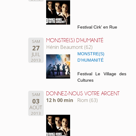
Festival Cirk' en Rue
MONSTRE(S) D’HUMANITÉ
SAM
27
Hénin Beaumont (62)
JUIL
MONSTRE(S)
2013
D’HUMANITÉ
Festival Le Village des
Cultures
DONNEZ-NOUS VOTRE ARGENT
SAM
03
12 h 00 min
Riom (63)
AOÛT
2013