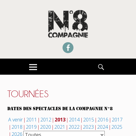
UNE COMPAGNIE THÉÂTRE DE RUE CONVENTIONNÉE DRAC ILE DE FRANCE
COMPAGNIE NUMERO 8
Facebook
MENU
RECHERCHE
TOURNÉES
DATES DES SPECTACLES DE LA COMPAGNIE N°8
A venir
2011
2012
2013
2014
2015
2016
2017
2018
2019
2020
2021
2022
2023
2024
2025
2026