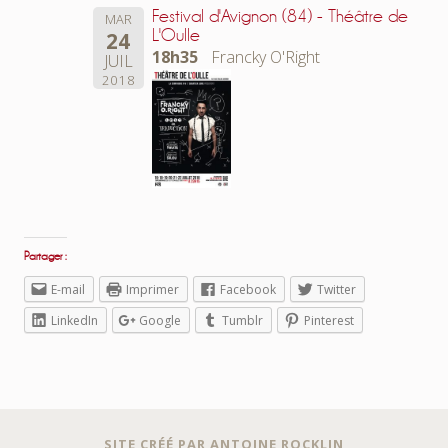
Festival d'Avignon (84) - Théâtre de
MAR
L'Oulle
24
18h35
Francky O'Right
JUIL
2018
Partager :
E-mail
Imprimer
Facebook
Twitter
LinkedIn
Google
Tumblr
Pinterest
SITE CRÉÉ PAR ANTOINE ROCKLIN