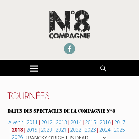
UNE COMPAGNIE THÉÂTRE DE RUE CONVENTIONNÉE DRAC ILE DE FRANCE
COMPAGNIE NUMERO 8
Facebook
MENU
RECHERCHE
TOURNÉES
DATES DES SPECTACLES DE LA COMPAGNIE N°8
A venir
2011
2012
2013
2014
2015
2016
2017
2018
2019
2020
2021
2022
2023
2024
2025
2026