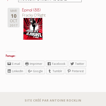
Epinal (88)
MAR
10
Fracky O'Right
OCT
2017
Partager :
E-mail
Imprimer
Facebook
Twitter
LinkedIn
Google
Tumblr
Pinterest
SITE CRÉÉ PAR ANTOINE ROCKLIN