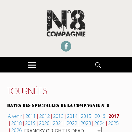
UNE COMPAGNIE THÉÂTRE DE RUE CONVENTIONNÉE DRAC ILE DE FRANCE
COMPAGNIE NUMERO 8
Facebook
MENU
RECHERCHE
TOURNÉES
DATES DES SPECTACLES DE LA COMPAGNIE N°8
A venir
2011
2012
2013
2014
2015
2016
2017
2018
2019
2020
2021
2022
2023
2024
2025
2026